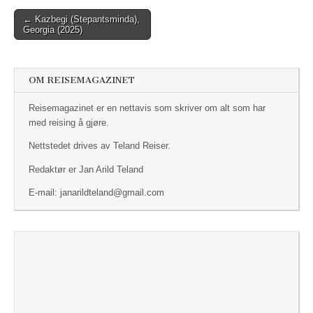
← Kazbegi (Stepantsminda),
Post navigation
Georgia (2025)
OM REISEMAGAZINET
Reisemagazinet er en nettavis som skriver om alt som har
med reising å gjøre.
Nettstedet drives av Teland Reiser.
Redaktør er Jan Arild Teland
E-mail: janarildteland@gmail.com