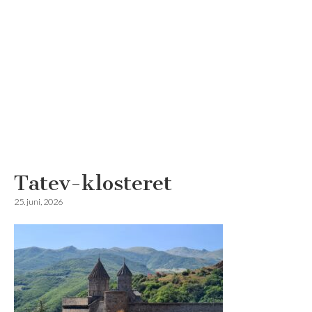
Tatev-klosteret
Reisemagazinet
25. juni, 2026