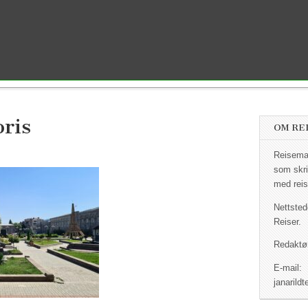
oris
OM RE
Reisemag
som skri
med reis
Nettsted
Reiser.
Redaktør
E-mail:
janaril