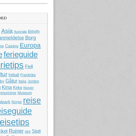
ORD
Asia
Billigfly
Australia
Borg
anmeldelse
Europa
Casino
me
ferieguide
e
rietips
Fjell
ltur
fotball
Frankrike
Gåtur
by
Italia
Jorden
Kina
Kirke
t
Kloster
mmunisme
Museum
reise
lpark
Norge
eiseguide
reisetips
Ruiner
iket
Slott
sex