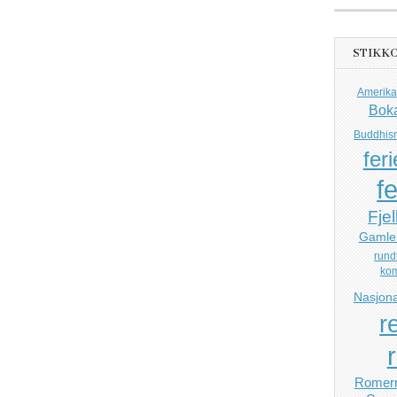
STIKK
Amerika
Bok
Buddhis
feri
fe
Fjel
Gamle
rund
ko
Nasjona
r
Romerr