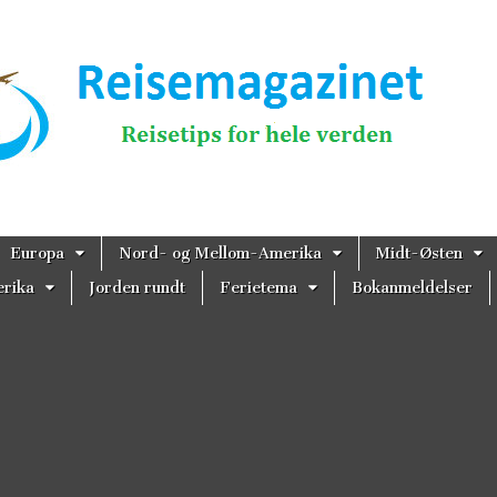
magazinet
Europa
Nord- og Mellom-Amerika
Midt-Østen
rika
Jorden rundt
Ferietema
Bokanmeldelser