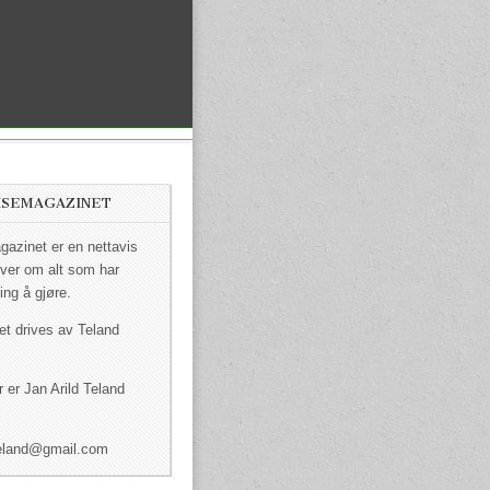
ISEMAGAZINET
azinet er en nettavis
ver om alt som har
ing å gjøre.
et drives av Teland
 er Jan Arild Teland
dteland@gmail.com