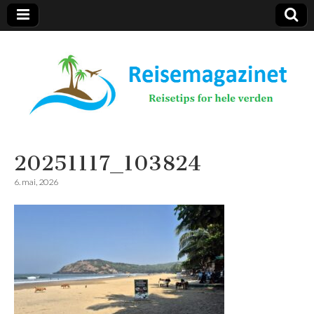
Reisemagazinet
20251117_103824
6. mai, 2026