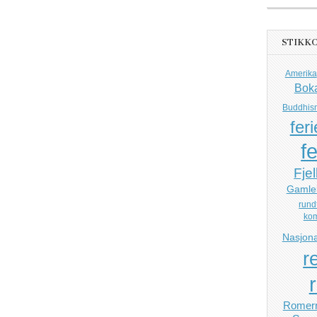
STIKK
Amerika
Bok
Buddhis
feri
fe
Fjel
Gamle
rund
ko
Nasjona
r
Romerr