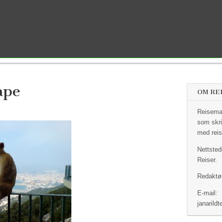
ape
OM RE
Reisemag
som skri
med reis
Nettsted
Reiser.
Redaktør
E-mail:
janaril