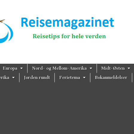
magazinet
Europa
Nord- og Mellom-Amerika
Midt-Østen
rika
Jorden rundt
Ferietema
Bokanmeldelser