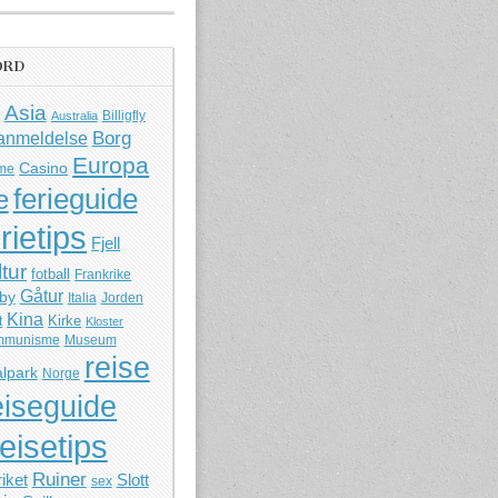
ORD
Asia
Billigfly
Australia
Borg
anmeldelse
Europa
Casino
me
ferieguide
e
rietips
Fjell
ltur
fotball
Frankrike
Gåtur
by
Italia
Jorden
Kina
Kirke
t
Kloster
mmunisme
Museum
reise
lpark
Norge
eiseguide
reisetips
Ruiner
iket
Slott
sex