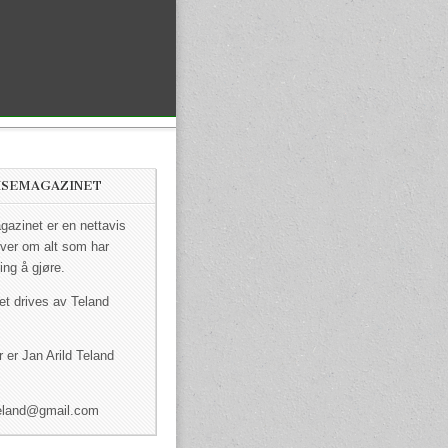
ISEMAGAZINET
azinet er en nettavis
ver om alt som har
ing å gjøre.
et drives av Teland
 er Jan Arild Teland
dteland@gmail.com