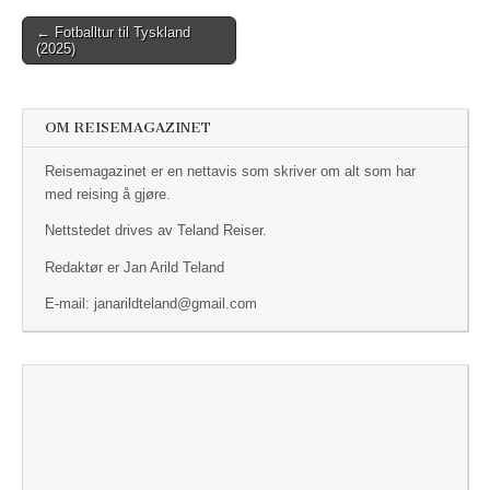
← Fotballtur til Tyskland
Post navigation
(2025)
OM REISEMAGAZINET
Reisemagazinet er en nettavis som skriver om alt som har
med reising å gjøre.
Nettstedet drives av Teland Reiser.
Redaktør er Jan Arild Teland
E-mail: janarildteland@gmail.com