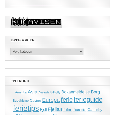
KATEGORIER
Kategorier
STIKKORD
Asia
Borg
Bokanmeldelse
Amerika
Billigfly
Australia
ferieguide
ferie
Europa
Casino
Buddhisme
ferietips
Fjelltur
Fjell
Gamleby
fotball
Frankrike