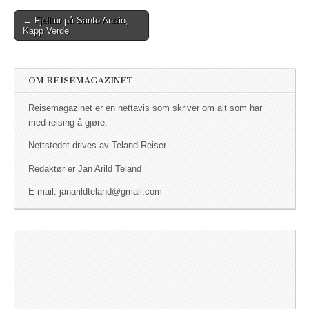
← Fjelltur på Santo Antão,
Post navigation
Kapp Verde
OM REISEMAGAZINET
Reisemagazinet er en nettavis som skriver om alt som har
med reising å gjøre.
Nettstedet drives av Teland Reiser.
Redaktør er Jan Arild Teland
E-mail: janarildteland@gmail.com