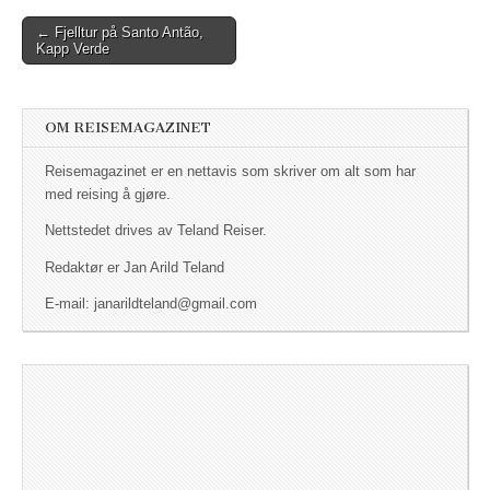
← Fjelltur på Santo Antão,
Post navigation
Kapp Verde
OM REISEMAGAZINET
Reisemagazinet er en nettavis som skriver om alt som har
med reising å gjøre.
Nettstedet drives av Teland Reiser.
Redaktør er Jan Arild Teland
E-mail: janarildteland@gmail.com