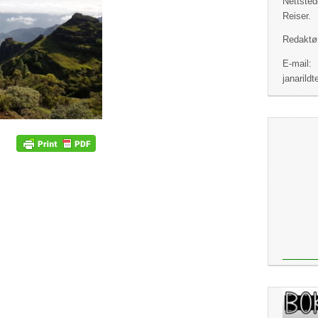
Nettsted
Reiser.
Redaktør
E-mail:
janaril