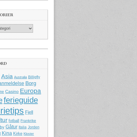
ORIER
ORD
Asia
Billigfly
Australia
Borg
anmeldelse
Europa
Casino
me
ferieguide
e
rietips
Fjell
ltur
fotball
Frankrike
Gåtur
by
Italia
Jorden
Kina
Kirke
t
Kloster