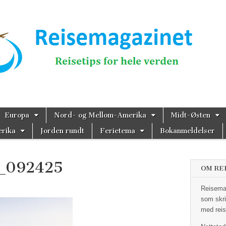
magazinet
Europa
Nord- og Mellom-Amerika
Midt-Østen
rika
Jorden rundt
Ferietema
Bokanmeldelser
_092425
OM RE
Reisemag
som skri
med reis