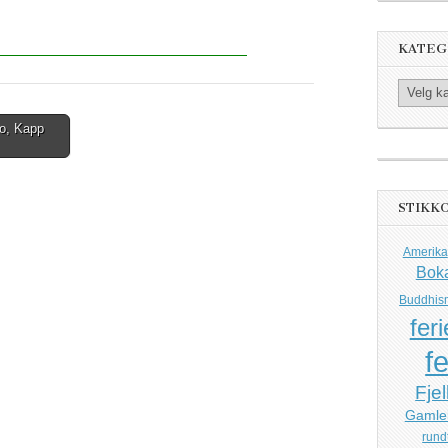
KATEG
Kategorier
ão, Kapp
STIKK
Amerika
Bok
Buddhis
feri
fe
Fjel
Gamle
rund