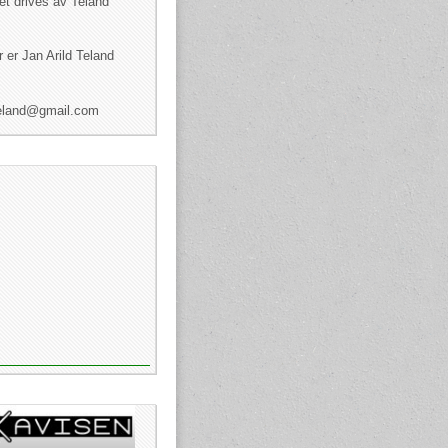
et drives av Teland
 er Jan Arild Teland
dteland@gmail.com