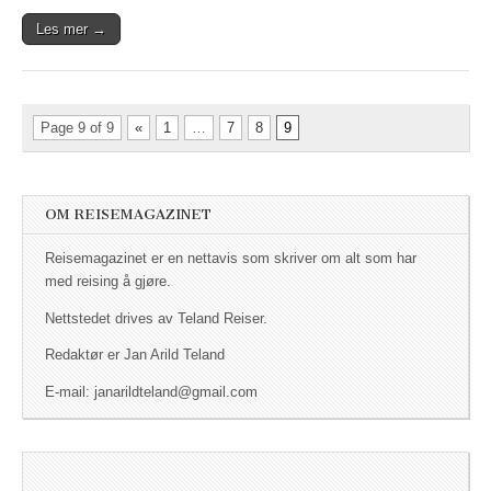
Les mer →
Page 9 of 9
«
1
…
7
8
9
OM REISEMAGAZINET
Reisemagazinet er en nettavis som skriver om alt som har
med reising å gjøre.
Nettstedet drives av Teland Reiser.
Redaktør er Jan Arild Teland
E-mail: janarildteland@gmail.com