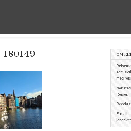
_180149
OM RE
Reisemag
som skri
med reis
Nettsted
Reiser.
Redaktør
E-mail:
janaril