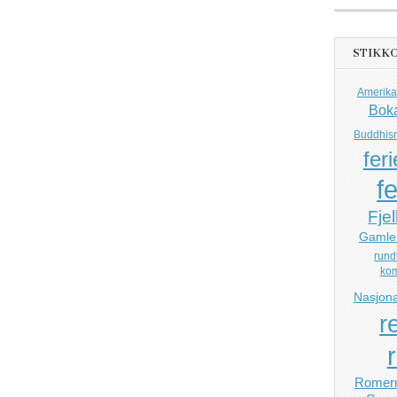
STIKK
Amerika
Bok
Buddhis
feri
fe
Fjel
Gamle
rund
ko
Nasjona
r
Romerr