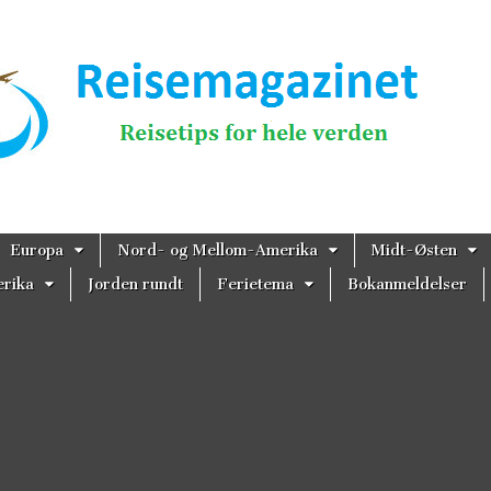
magazinet
Europa
Nord- og Mellom-Amerika
Midt-Østen
rika
Jorden rundt
Ferietema
Bokanmeldelser