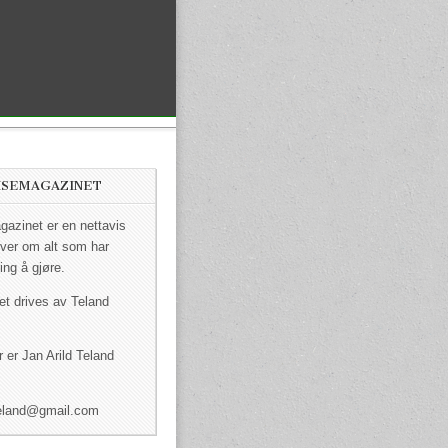
ISEMAGAZINET
azinet er en nettavis
ver om alt som har
ing å gjøre.
et drives av Teland
 er Jan Arild Teland
dteland@gmail.com