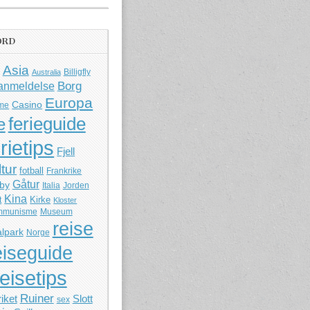
ORD
Asia
Billigfly
Australia
Borg
anmeldelse
Europa
Casino
me
ferieguide
e
rietips
Fjell
ltur
fotball
Frankrike
Gåtur
by
Italia
Jorden
Kina
Kirke
t
Kloster
mmunisme
Museum
reise
lpark
Norge
eiseguide
reisetips
Ruiner
iket
Slott
sex