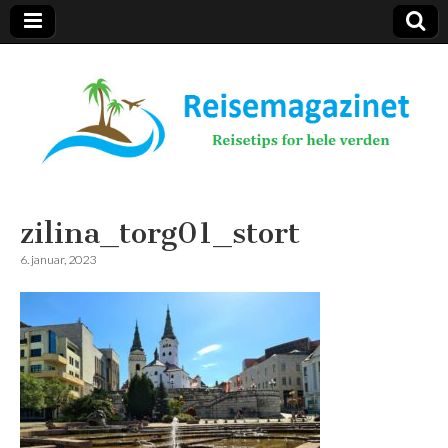
Reisemagazinet
zilina_torg01_stort
6. januar, 2023