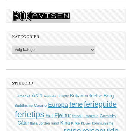
KATEGORIER
Kategorier
STIKKORD
Asia
Borg
Bokanmeldelse
Amerika
Billigfly
Australia
ferieguide
ferie
Europa
Casino
Buddhisme
ferietips
Fjelltur
Fjell
Gamleby
fotball
Frankrike
Kina
Gåtur
Kirke
Italia
Jorden rundt
kommunisme
Kloster