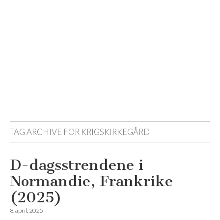
Reisemagazinet
TAG ARCHIVE FOR
KRIGSKIRKEGÅRD
D-dagsstrendene i
Normandie, Frankrike
(2025)
8. april, 2025