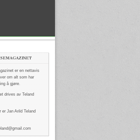
ISEMAGAZINET
azinet er en nettavis
ver om alt som har
ing å gjøre.
et drives av Teland
 er Jan Arild Teland
dteland@gmail.com