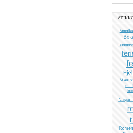
STIKK
Amerika
Bok
Buddhis
feri
fe
Fjel
Gamle
rund
ko
Nasjona
r
Romerr