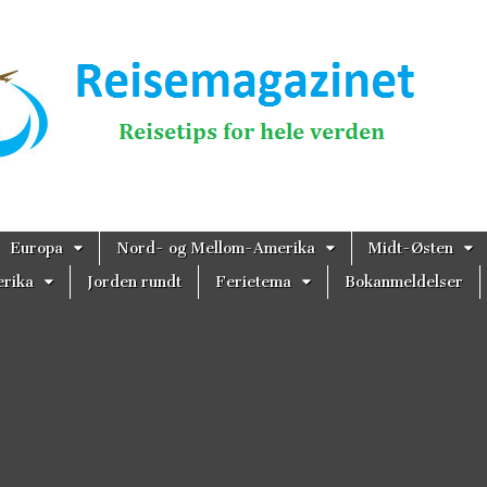
magazinet
Europa
Nord- og Mellom-Amerika
Midt-Østen
rika
Jorden rundt
Ferietema
Bokanmeldelser