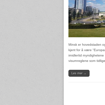
Minsk er hovedstaden og 
kjent for å være “Europas
imidlertid myndighetene l
visumreglene som tidlig
Les mer →