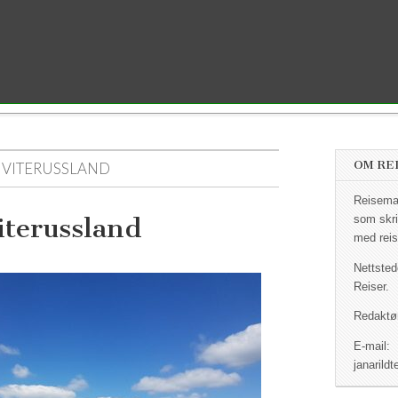
OM RE
VITERUSSLAND
Reisemag
iterussland
som skri
med reis
Nettsted
Reiser.
Redaktør
E-mail:
janaril