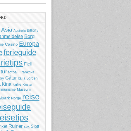
ORD
Asia
Billigfly
Australia
Borg
anmeldelse
Europa
Casino
me
ferieguide
e
rietips
Fjell
ltur
fotball
Frankrike
Gåtur
by
Italia
Jorden
Kina
Kirke
t
Kloster
mmunisme
Museum
reise
lpark
Norge
eiseguide
reisetips
Ruiner
iket
Slott
sex