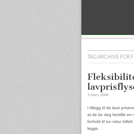
Sub menu
TAG ARCHIVE FOR
F
Fleksibili
lavprisfly
5. mars, 2008
I tillegg til de lave pris
at de lar deg bestille en-
forhold til tur-retur bill
legge…