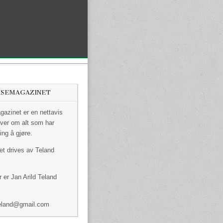
ISEMAGAZINET
azinet er en nettavis
ver om alt som har
ing å gjøre.
et drives av Teland
 er Jan Arild Teland
dteland@gmail.com