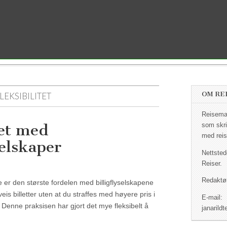
OM RE
LEKSIBILITET
Reisemag
tet med
som skri
med reis
selskaper
Nettsted
Reiser.
Redaktør
ene er den største fordelen med billigflyselskapene
veis billetter uten at du straffes med høyere pris i
E-mail:
ett. Denne praksisen har gjort det mye fleksibelt å
janaril