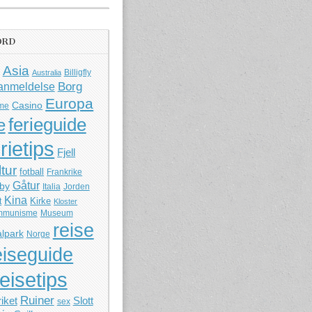
ORD
Asia
Billigfly
Australia
Borg
anmeldelse
Europa
Casino
me
ferieguide
e
rietips
Fjell
ltur
fotball
Frankrike
Gåtur
by
Italia
Jorden
Kina
Kirke
t
Kloster
mmunisme
Museum
reise
lpark
Norge
eiseguide
reisetips
Ruiner
iket
Slott
sex