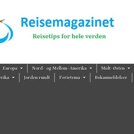
magazinet
Europa
Nord- og Mellom-Amerika
Midt-Østen
rika
Jorden rundt
Ferietema
Bokanmeldelser