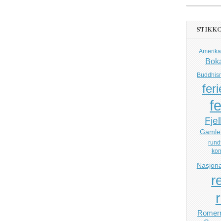
STIKK
Amerika
Bok
Buddhis
feri
fe
Fjel
Gamle
rund
ko
Nasjona
r
Romerr