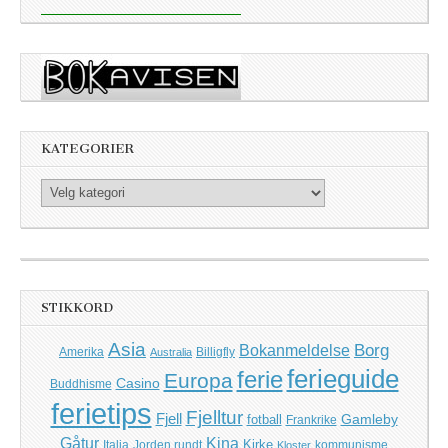
KATEGORIER
Kategorier
STIKKORD
Asia
Borg
Bokanmeldelse
Amerika
Billigfly
Australia
ferieguide
ferie
Europa
Casino
Buddhisme
ferietips
Fjelltur
Fjell
Gamleby
fotball
Frankrike
Kina
Gåtur
Kirke
Italia
Jorden rundt
kommunisme
Kloster