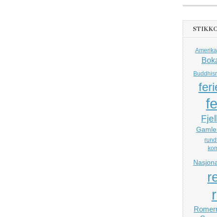
STIKK
Amerika
Bok
Buddhis
feri
fe
Fjel
Gamle
rund
ko
Nasjona
r
Romerr