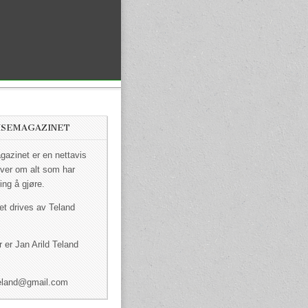
ISEMAGAZINET
azinet er en nettavis
ver om alt som har
ing å gjøre.
et drives av Teland
 er Jan Arild Teland
dteland@gmail.com