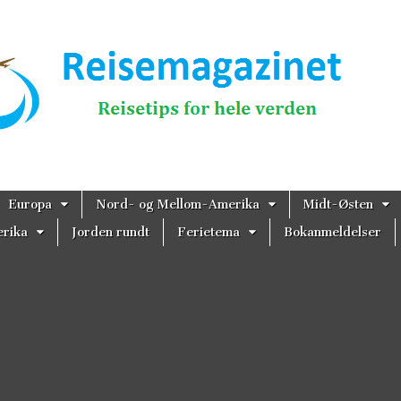
magazinet
Europa
Nord- og Mellom-Amerika
Midt-Østen
rika
Jorden rundt
Ferietema
Bokanmeldelser