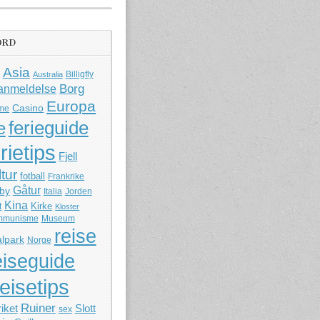
ORD
Asia
Billigfly
Australia
Borg
anmeldelse
Europa
Casino
me
ferieguide
e
rietips
Fjell
ltur
fotball
Frankrike
Gåtur
by
Italia
Jorden
Kina
Kirke
t
Kloster
mmunisme
Museum
reise
lpark
Norge
eiseguide
reisetips
Ruiner
iket
Slott
sex