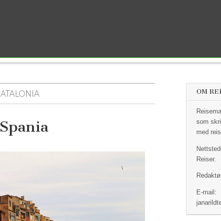
OM RE
ATALONIA
Reisemag
 Spania
som skri
med reis
Nettsted
Reiser.
Redaktør
E-mail:
janaril