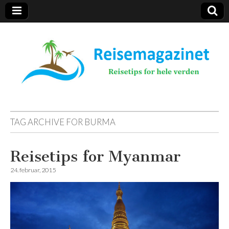
Reisemagazinet
TAG ARCHIVE FOR
BURMA
Reisetips for Myanmar
24. februar, 2015