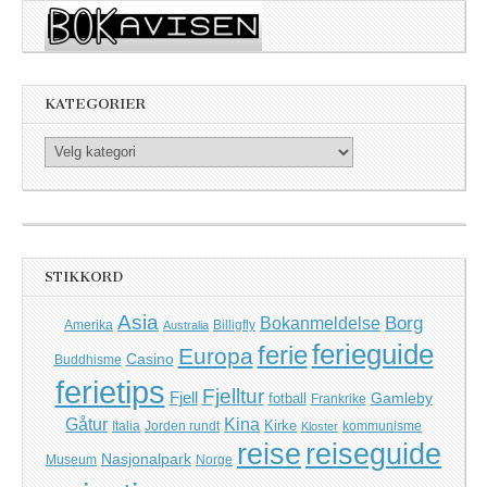
KATEGORIER
Kategorier
STIKKORD
Asia
Borg
Bokanmeldelse
Amerika
Billigfly
Australia
ferieguide
ferie
Europa
Casino
Buddhisme
ferietips
Fjelltur
Fjell
Gamleby
fotball
Frankrike
Kina
Gåtur
Kirke
Italia
Jorden rundt
kommunisme
Kloster
reise
reiseguide
Nasjonalpark
Museum
Norge