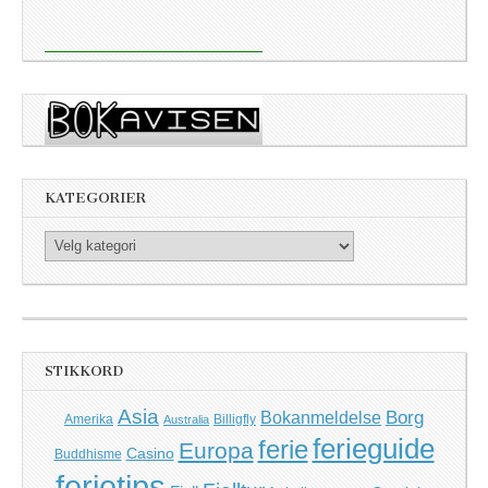
KATEGORIER
Kategorier
STIKKORD
Asia
Borg
Bokanmeldelse
Amerika
Billigfly
Australia
ferieguide
ferie
Europa
Casino
Buddhisme
ferietips