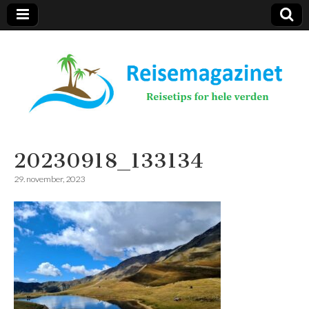
Reisemagazinet
20230918_133134
29. november, 2023