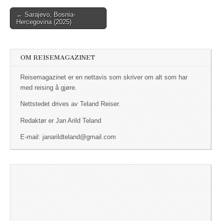
← Sarajevo, Bosnia-
Post navigation
Hercegovina (2025)
OM REISEMAGAZINET
Reisemagazinet er en nettavis som skriver om alt som har
med reising å gjøre.
Nettstedet drives av Teland Reiser.
Redaktør er Jan Arild Teland
E-mail: janarildteland@gmail.com