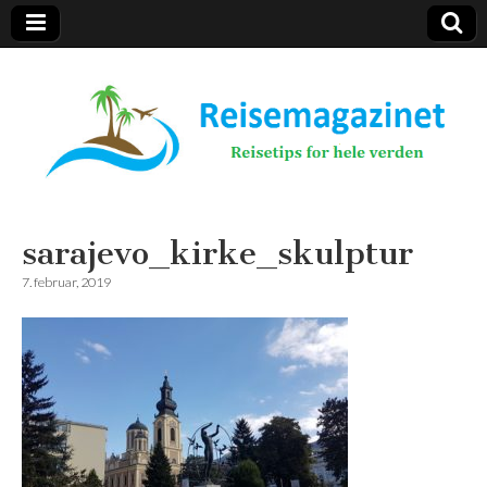
Reisemagazinet
sarajevo_kirke_skulptur
7. februar, 2019