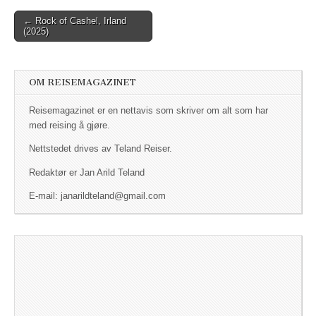
← Rock of Cashel, Irland
Post navigation
(2025)
OM REISEMAGAZINET
Reisemagazinet er en nettavis som skriver om alt som har
med reising å gjøre.
Nettstedet drives av Teland Reiser.
Redaktør er Jan Arild Teland
E-mail: janarildteland@gmail.com