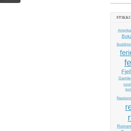
STIKK
Amerika
Bok
Buddhis
feri
fe
Fjel
Gamle
rund
ko
Nasjona
r
Romerr