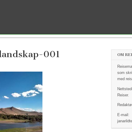
landskap-001
OM RE
Reisemag
som skri
med reis
Nettsted
Reiser.
Redaktør
E-mail:
janaril