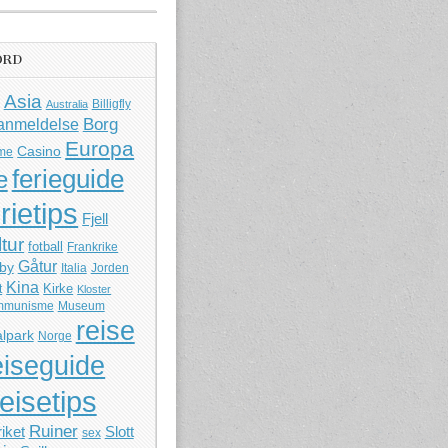
ORD
Asia
Billigfly
Australia
Borg
anmeldelse
Europa
Casino
me
ferieguide
e
rietips
Fjell
ltur
fotball
Frankrike
Gåtur
by
Italia
Jorden
Kina
Kirke
t
Kloster
mmunisme
Museum
reise
lpark
Norge
eiseguide
reisetips
Ruiner
iket
Slott
sex