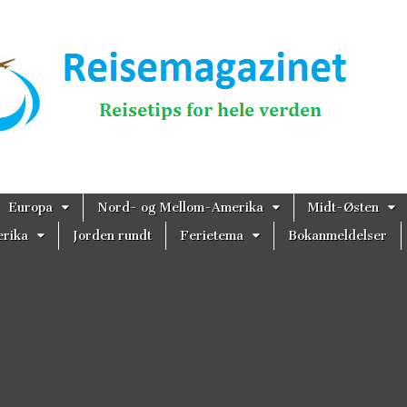
magazinet
Europa
Nord- og Mellom-Amerika
Midt-Østen
rika
Jorden rundt
Ferietema
Bokanmeldelser