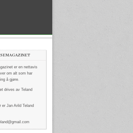
ISEMAGAZINET
azinet er en nettavis
ver om alt som har
ing å gjøre.
et drives av Teland
 er Jan Arild Teland
dteland@gmail.com