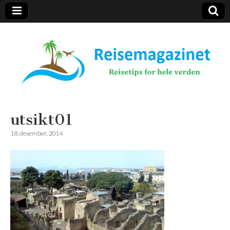
Reisemagazinet
utsikt01
18. desember, 2014