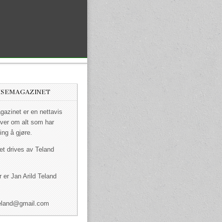
ISEMAGAZINET
azinet er en nettavis
ver om alt som har
ing å gjøre.
et drives av Teland
 er Jan Arild Teland
dteland@gmail.com