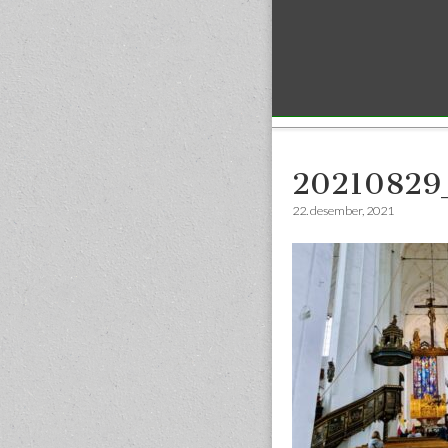
Sub menu
20210829
22. desember, 2021