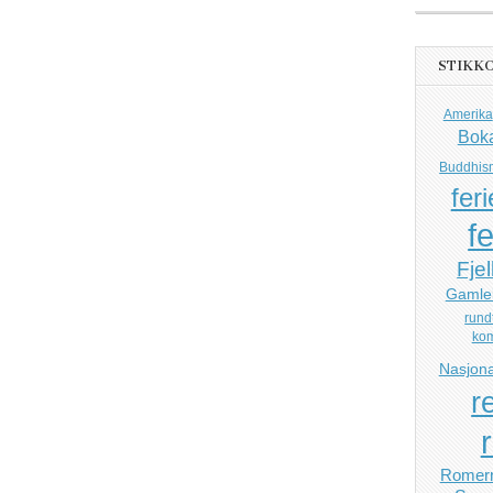
STIKK
Amerika
Bok
Buddhis
feri
fe
Fjel
Gamle
rund
ko
Nasjona
r
Romerr