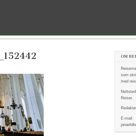
_152442
OM RE
Reisemag
som skri
med reis
Nettsted
Reiser.
Redaktør
E-mail:
janaril