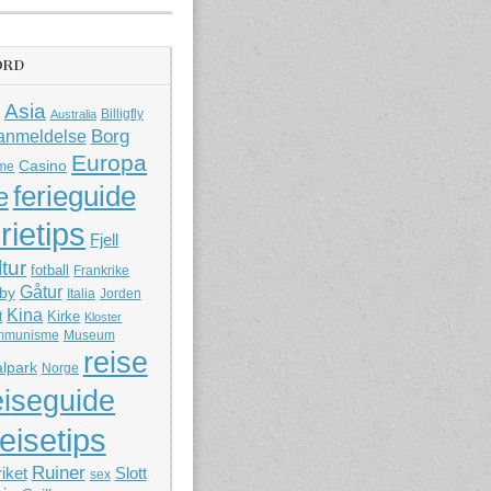
ORD
Asia
Billigfly
Australia
Borg
anmeldelse
Europa
Casino
me
ferieguide
e
rietips
Fjell
ltur
fotball
Frankrike
Gåtur
by
Italia
Jorden
Kina
Kirke
t
Kloster
mmunisme
Museum
reise
lpark
Norge
eiseguide
reisetips
Ruiner
iket
Slott
sex