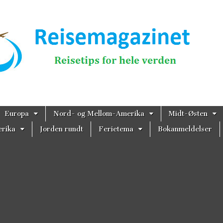
magazinet
Europa
Nord- og Mellom-Amerika
Midt-Østen
rika
Jorden rundt
Ferietema
Bokanmeldelser