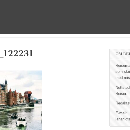
_122231
OM RE
Reisemag
som skri
med reis
Nettsted
Reiser.
Redaktør
E-mail:
janaril