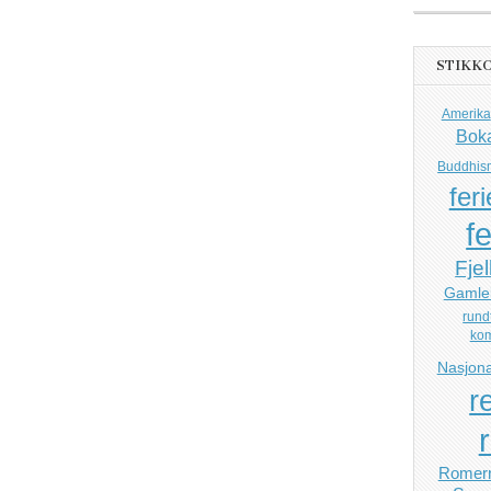
STIKK
Amerika
Bok
Buddhis
feri
fe
Fjel
Gamle
rund
ko
Nasjona
r
Romerr