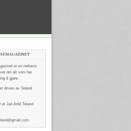
ISEMAGAZINET
azinet er en nettavis
ver om alt som har
ing å gjøre.
et drives av Teland
 er Jan Arild Teland
dteland@gmail.com