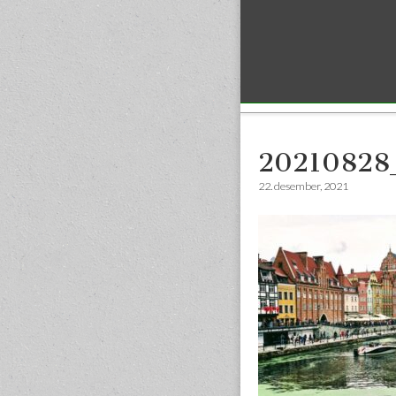
Sub menu
20210828
22. desember, 2021