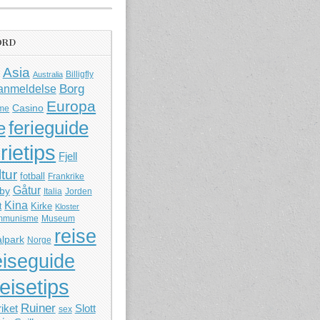
ORD
Asia
Billigfly
Australia
Borg
anmeldelse
Europa
Casino
me
ferieguide
e
rietips
Fjell
ltur
fotball
Frankrike
Gåtur
by
Italia
Jorden
Kina
Kirke
t
Kloster
mmunisme
Museum
reise
lpark
Norge
eiseguide
reisetips
Ruiner
iket
Slott
sex