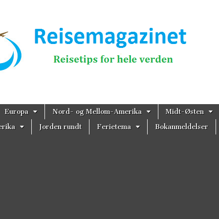
magazinet
Europa
Nord- og Mellom-Amerika
Midt-Østen
rika
Jorden rundt
Ferietema
Bokanmeldelser