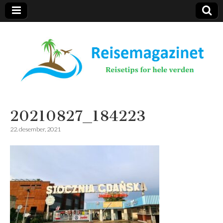
Reisemagazinet
20210827_184223
22. desember, 2021