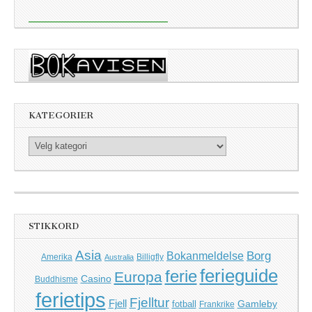
KATEGORIER
Kategorier
STIKKORD
Asia
Borg
Bokanmeldelse
Amerika
Billigfly
Australia
ferieguide
ferie
Europa
Casino
Buddhisme
ferietips
Fjelltur
Fjell
Gamleby
fotball
Frankrike