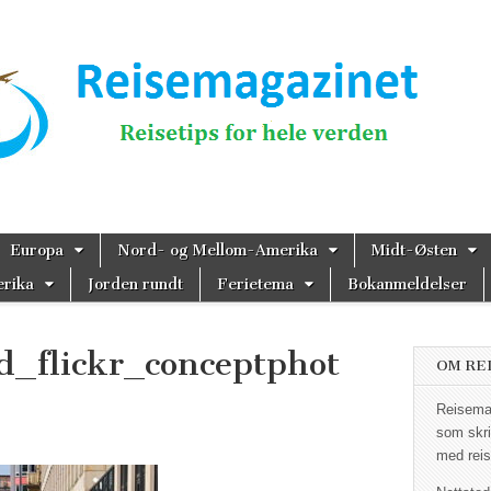
magazinet
Europa
Nord- og Mellom-Amerika
Midt-Østen
rika
Jorden rundt
Ferietema
Bokanmeldelser
d_flickr_conceptphot
OM RE
Reisemag
som skri
med reis