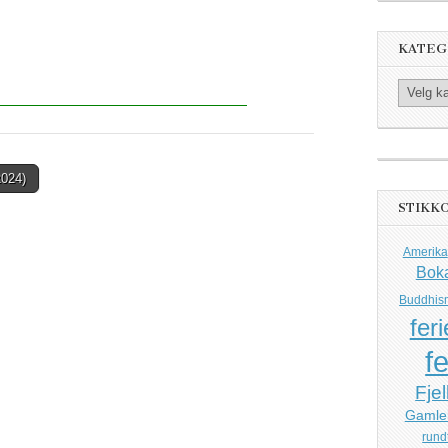
KATEG
Kategorier
2024)
STIKK
Amerika
Bok
Buddhis
feri
fe
Fjel
Gamle
rund