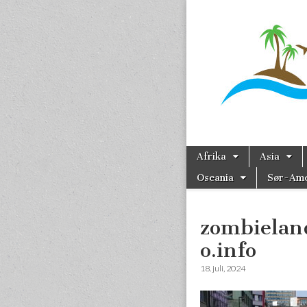
Reise
Skip to content
Afrika
Asia
Main menu
Oseania
Sør-Ame
Sub menu
zombielan
o.info
18. juli, 2024