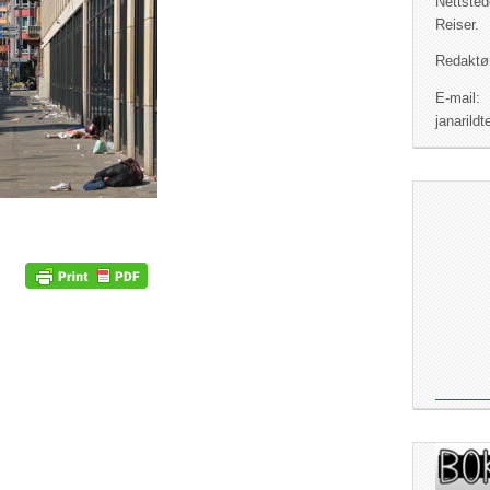
Nettsted
Reiser.
Redaktør
E-mail:
janaril