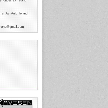
et drives av Teland
 er Jan Arild Teland
dteland@gmail.com