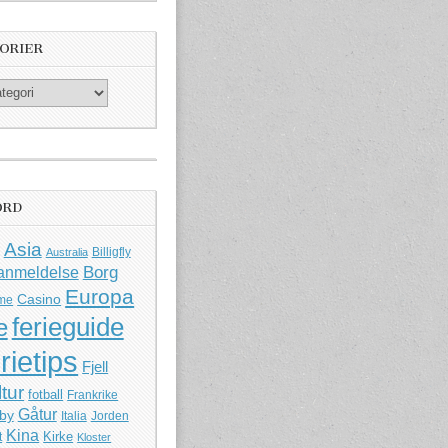
ORIER
ORD
Asia
Billigfly
Australia
Borg
anmeldelse
Europa
Casino
me
ferieguide
e
rietips
Fjell
ltur
fotball
Frankrike
Gåtur
by
Italia
Jorden
Kina
Kirke
t
Kloster