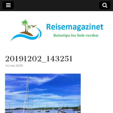
Reisemagazinet
20191202_143251
14. mai, 2020