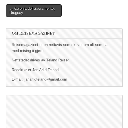
← Colonia del Sacramento,
Post navigation
Uruguay
OM REISEMAGAZINET
Reisemagazinet er en nettavis som skriver om alt som har
med reising å gjøre.
Nettstedet drives av Teland Reiser.
Redaktør er Jan Arild Teland
E-mail: janarildteland@gmail.com