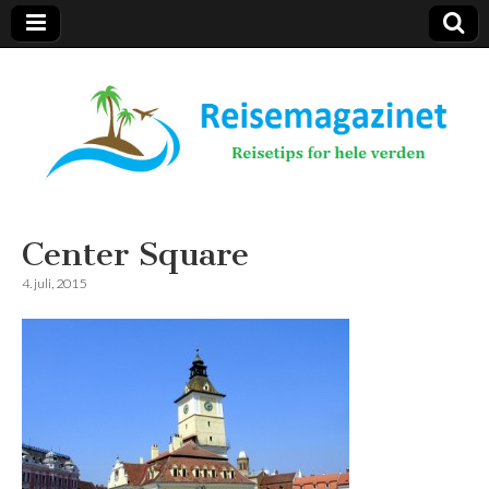
Reisemagazinet
Center Square
4. juli, 2015