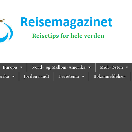
magazinet
Europa
Nord- og Mellom-Amerika
Midt-Østen
rika
Jorden rundt
Ferietema
Bokanmeldelser