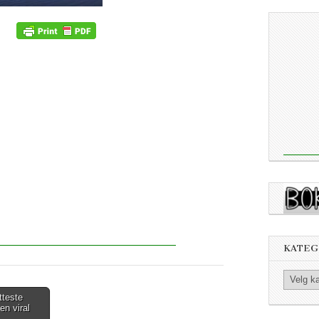
KATEG
Kategorier
tteste
en viral