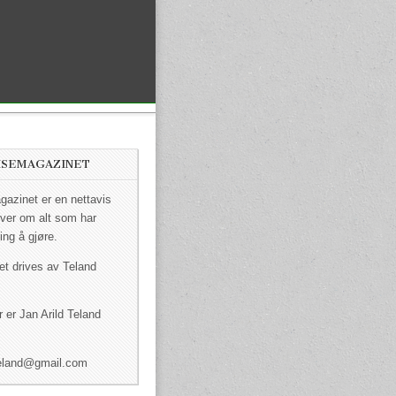
ISEMAGAZINET
azinet er en nettavis
ver om alt som har
ing å gjøre.
et drives av Teland
 er Jan Arild Teland
dteland@gmail.com