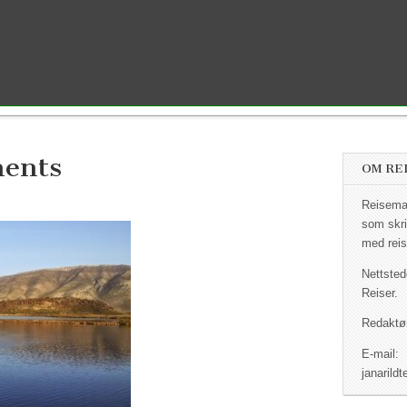
ents
OM RE
Reisemag
som skri
med reis
Nettsted
Reiser.
Redaktør
E-mail:
janaril