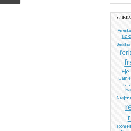
STIKK
Amerika
Bok
Buddhis
feri
fe
Fjel
Gamle
rund
ko
Nasjona
r
Romerr