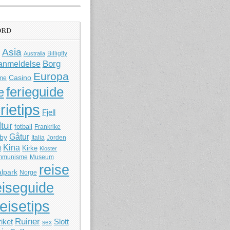
ORD
Asia
Billigfly
Australia
Borg
anmeldelse
Europa
Casino
me
ferieguide
e
rietips
Fjell
ltur
fotball
Frankrike
Gåtur
by
Italia
Jorden
Kina
Kirke
t
Kloster
mmunisme
Museum
reise
lpark
Norge
eiseguide
reisetips
Ruiner
iket
Slott
sex