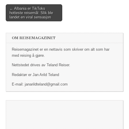
← Albania er TikToks
Post navigation
hotteste reisemål: Slik ble
landet en viral sensasjon
OM REISEMAGAZINET
Reisemagazinet er en nettavis som skriver om alt som har
med reising å gjøre.
Nettstedet drives av Teland Reiser.
Redaktør er Jan Arild Teland
E-mail: janarildteland@gmail.com